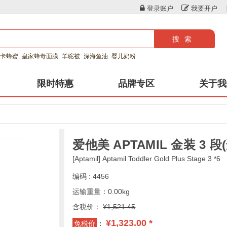
登录账户
我要开户
搜索
卡蜂蜜
皇家蜂毒面膜
羊驼被
深海鱼油
婴儿奶粉
限时特惠
品牌专区
关于我
爱他美 APTAMIL 金装 3
[Aptamil] Aptamil Toddler Gold Plus Stage 3 *6
编码 : 4456
运输重量：0.00kg
含税价：
¥1,521.45
¥1,323.00 *
免税价
：