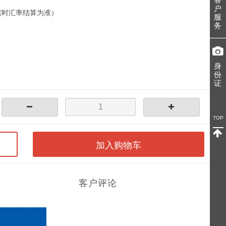
户
实时汇率结算为准）
服
务
身
份
证
TOP
加入购物车
客户评论