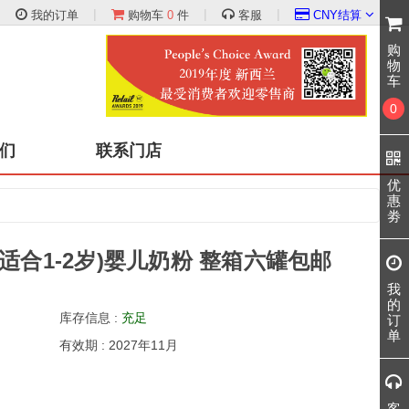
|
|
|
|
我的订单
购物车
0
件
客服
CNY结算
购
物
车
0
们
联系门店
优
惠
劵
 段(适合1-2岁)婴儿奶粉 整箱六罐包邮
我
的
库存信息 :
充足
订
单
有效期 : 2027年11月
客