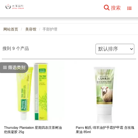
搜索
Toggl
navig
网站首页
美容馆
手部护理
搜到 9 个产品
筛选类别
Thursday Plantation 星期四农庄茶树油
Parrs 帕氏 绵羊油护手霜护甲霜 含玫瑰
疤痕凝胶 25g
果油 85ml