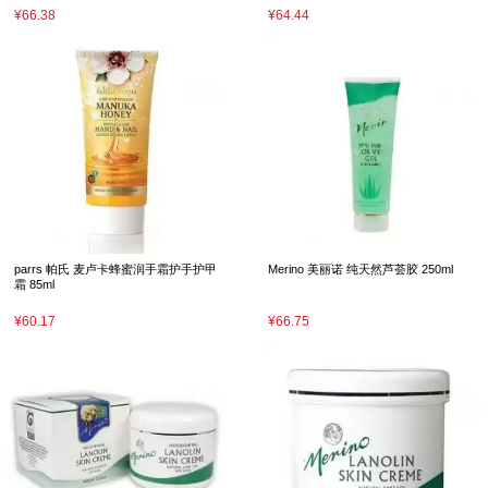
¥66.38
¥64.44
parrs 帕氏 麦卢卡蜂蜜润手霜护手护甲
Merino 美丽诺 纯天然芦荟胶 250ml
霜 85ml
¥60.17
¥66.75