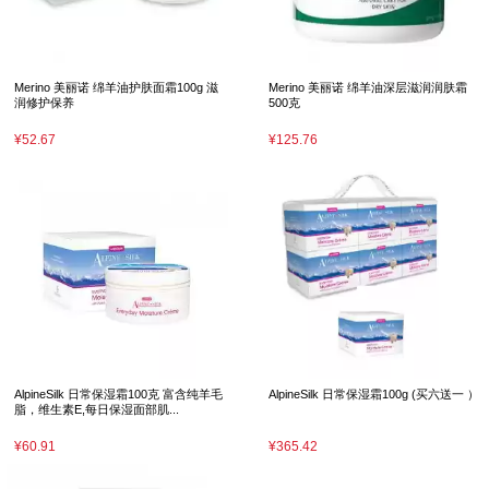
Merino 美丽诺 绵羊油护肤面霜100g 滋
Merino 美丽诺 绵羊油深层滋润润肤霜
润修护保养
500克
¥52.67
¥125.76
AlpineSilk 日常保湿霜100克 富含纯羊毛
AlpineSilk 日常保湿霜100g (买六送一 ）
脂，维生素E,每日保湿面部肌...
¥60.91
¥365.42