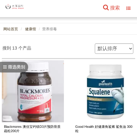
搜索
Toggl
navig
网站首页
健康馆
营养排毒
搜到 13 个产品
筛选类别
Blackmores 澳佳宝钙镁D3片预防骨质
Good Health 好健康角鲨烯 鲨鱼油 300
疏松200片
粒