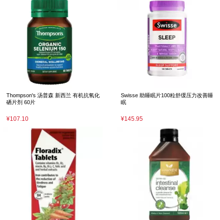
Thompson's 汤普森 新西兰 有机抗氧化
Swisse 助睡眠片100粒舒缓压力改善睡
硒片剂 60片
眠
¥107.10
¥145.95