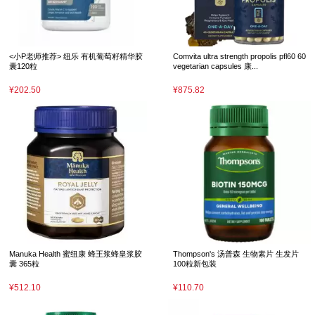
<小P老师推荐> 纽乐 有机葡萄籽精华胶
Comvita ultra strength propolis pfl60 60
囊120粒
vegetarian capsules 康...
¥202.50
¥875.82
Manuka Health 蜜纽康 蜂王浆蜂皇浆胶
Thompson's 汤普森 生物素片 生发片
囊 365粒
100粒新包装
¥512.10
¥110.70