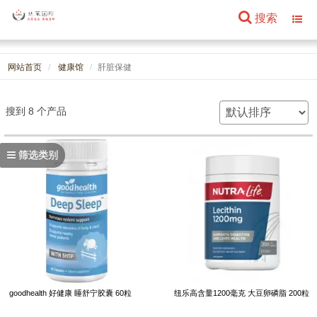
搜索
Toggl
navig
网站首页
健康馆
肝脏保健
搜到 8 个产品
筛选类别
goodhealth 好健康 睡舒宁胶囊 60粒
纽乐高含量1200毫克 大豆卵磷脂 200粒