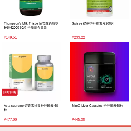
Thompson's Milk Thistle 汤普森奶蓟草
Swisse 奶蓟护肝排毒片200片
护肝42000 60粒 全新高含量版
¥149.51
¥233.22
限时特惠
Asta supreme 虾青素排毒护肝胶囊 60
MitoQ Liver Capsules 护肝胶囊60粒
粒
¥477.00
¥445.30