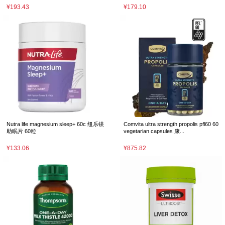
¥193.43
¥179.10
Nutra life magnesium sleep+ 60c 纽乐镁
Comvita ultra strength propolis pfl60 60
助眠片 60粒
vegetarian capsules 康...
¥133.06
¥875.82